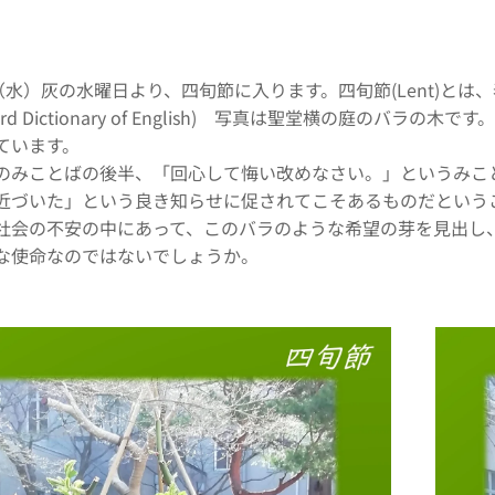
（水）灰の水曜日より、四旬節に入ります。四旬節(Lent)と
ord Dictionary of English) 写真は聖堂横の庭の
ています。
みことばの後半、「回心して悔い改めなさい。」というみこ
近づいた」という良き知らせに促されてこそあるものだという
社会の不安の中にあって、このバラのような希望の芽を見出し
な使命なのではないでしょうか。