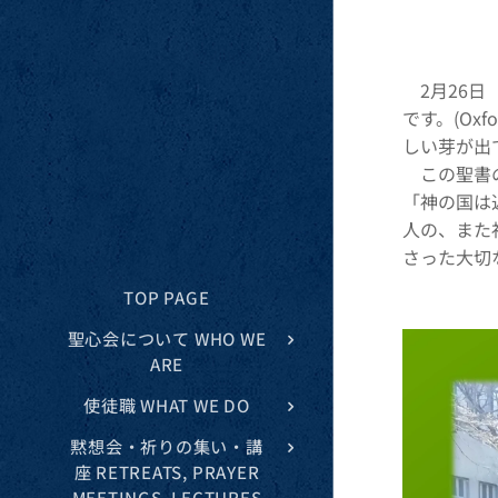
2月26日
です。(Oxf
しい芽が出
この聖書の
「神の国は
人の、また
さった大切
TOP PAGE
聖心会について WHO WE
ARE
使徒職 WHAT WE DO
黙想会・祈りの集い・講
座 RETREATS, PRAYER
MEETINGS, LECTURES