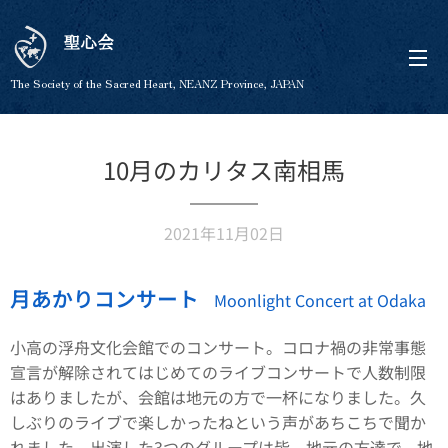
聖心会
The Society of the Sacred Heart, NEANZ Province, JAPAN
10月のカリタス南相馬
2021年11月02日
月あかりコンサート
Moonlight Concert at Odaka
小高の浮舟文化会館でのコンサート。コロナ禍の非常事態
宣言が解除されてはじめてのライブコンサートで人数制限
はありましたが、会館は地元の方で一杯になりました。久
しぶりのライブで楽しかったねという声があちこちで聞か
れました。出演した3つのグループは皆、地元の方達で、地