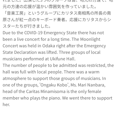
元の方達の応援が温かい雰囲気を作っていました。
「音楽工房」というグループにカリタス南相馬の所長の南
原さんが紅一点のキーボード奏者。応援にカリタスからシ
スターたちが行きました。
Due to the COVID-19 Emergency State there has not
been a live concert for a long time. The Moonlight
Concert was held in Odaka right after the Emergency
State Declaration was lifted. Three groups of local
musicians performed at Ukifune Hall.
The number of people to be admitted was restricted, the
hall was full with local people. There was a warm
atmosphere to support those groups of musicians. In
one of the groups, 'Ongaku Kobo', Ms. Mari Nanbara,
head of the Caritas Minamisoma is the only female
member who plays the piano. We went there to support
her.