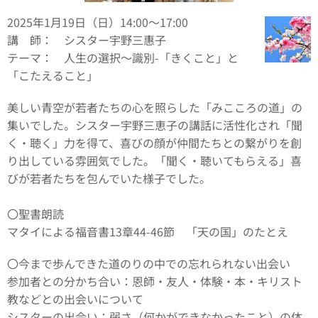
2025年1月19日（日）14:00～17:00
講 師： シスター宇野三惠子
テーマ： 人生の選択～識別-「きくこと」と
「こたえること」
美しい青空が若者たちの心を照らした「みこころの道」の
集いでした。シスター宇野三恵子の講話に活性化され「聞
く・聴く」力を得て、喜びの顔が仲間たちとの繋がりを創
り出している雰囲気でした。「聞く・聴いてもらえる」喜
びが若者たちを包んでいた様子でした。
〇聖書朗読
マタイによる福音書13章44-46節 「天の国」のたとえ
〇今まで歩んできた道のりの中での忘れられない出会い
参加者との分かち合い：恩師・友人・体験・本・キリスト
教などとの出会いについて
シスターの出会い：弱さ（何かができなかったこと）の体