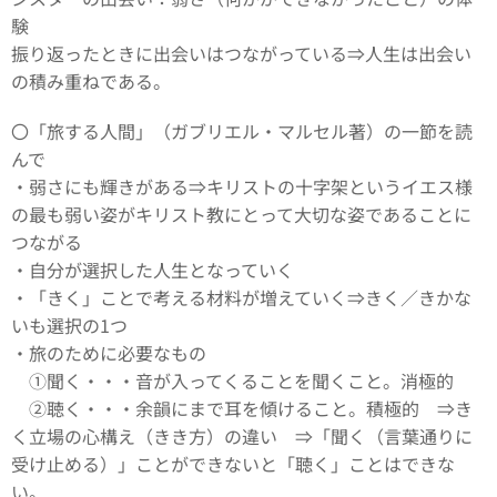
験
振り返ったときに出会いはつながっている⇒人生は出会い
の積み重ねである。
〇「旅する人間」（ガブリエル・マルセル著）の一節を読
んで
・弱さにも輝きがある⇒キリストの十字架というイエス様
の最も弱い姿がキリスト教にとって大切な姿であることに
つながる
・自分が選択した人生となっていく
・「きく」ことで考える材料が増えていく⇒きく／きかな
いも選択の1つ
・旅のために必要なもの
①聞く・・・音が入ってくることを聞くこと。消極的
②聴く・・・余韻にまで耳を傾けること。積極的 ⇒き
く立場の心構え（きき方）の違い ⇒「聞く（言葉通りに
受け止める）」ことができないと「聴く」ことはできな
い。