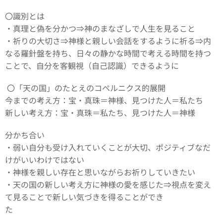
〇識別とは
・真理と偽を分かつ⇒神のまなざしで人生を見ること
・祈りの大切さ⇒神様と親しい会話をするように祈る⇒内
なる羅針盤を持ち、日々の静かな時間で考える時間を持つ
ことで、自分を客観視（自己認識）できるように
〇「天の国」のたとえのコペルニクス的展開
今までの考え方：宝・真珠＝神様、見つけた人＝私たち
新しい考え方：宝・真珠＝私たち、見つけた人＝神様
分かち合い
・弱い自分も受け入れていくことが大切、ポジティブなだ
けがいいわけではない
・神様を親しい存在と思いながらお祈りしていきたい
・天の国の新しい考え方に神様の愛を感じた⇒視点を変え
て見ることで新しい気づきを得ることができ
た