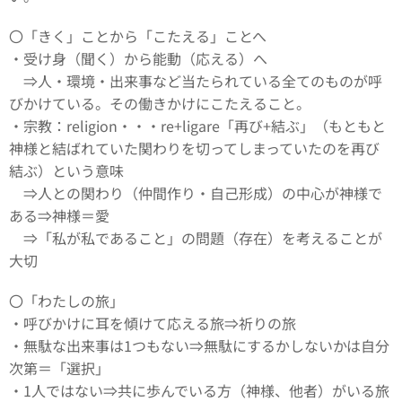
〇「きく」ことから「こたえる」ことへ
・受け身（聞く）から能動（応える）へ
⇒人・環境・出来事など当たられている全てのものが呼
びかけている。その働きかけにこたえること。
・宗教：religion・・・re+ligare「再び+結ぶ」（もともと
神様と結ばれていた関わりを切ってしまっていたのを再び
結ぶ）という意味
⇒人との関わり（仲間作り・自己形成）の中心が神様で
ある⇒神様＝愛
⇒「私が私であること」の問題（存在）を考えることが
大切
〇「わたしの旅」
・呼びかけに耳を傾けて応える旅⇒祈りの旅
・無駄な出来事は1つもない⇒無駄にするかしないかは自分
次第＝「選択」
・1人ではない⇒共に歩んでいる方（神様、他者）がいる旅