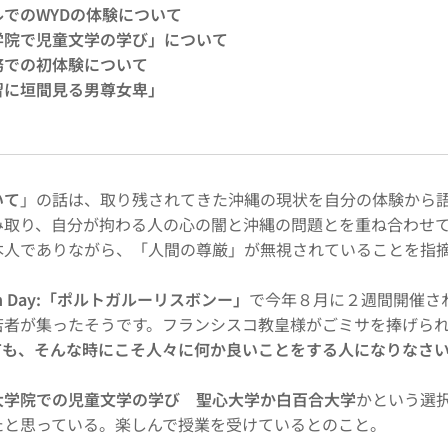
でのWYDの体験について
学院で児童文学の学び」について
務での初体験について
習に垣間見る男尊女卑」
いて
」の話は、取り残されてきた沖縄の現状を自分の体験から
み取り、自分が拘わる人の心の闇と沖縄の問題とを重ね合わせ
本人でありながら、「人間の尊厳」が無視されていることを指
uth Day:「ポルトガルーリスボンー」
で今年８月に２週間開催さ
若者が集ったそうです。フランシスコ教皇様がごミサを捧げら
ても、そんな時にこそ人々に何か良いことをする人になりなさ
大学院での児童文学の学び
聖心大学か白百合大学
かという選
たと思っている。楽しんで授業を受けているとのこと。