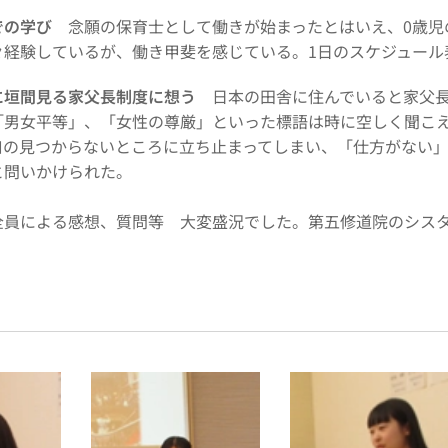
での学び
念願の保育士として働きが始まったとはいえ、0歳児
々経験しているが、働き甲斐を感じている。1日のスケジュール
に垣間見る家父長制度に想う
日本の田舎に住んでいると家父長
「男女平等」、「女性の尊厳」といった標語は時に空しく聞こ
口の見つからないところに立ち止まってしまい、「仕方がない
と問いかけられた。
全員による感想、質問等 大変盛況でした。第五修道院のシス