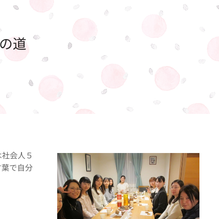
ろの道
は社会人５
言葉で自分