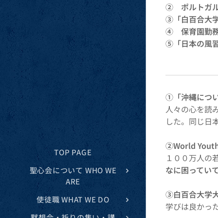
② ポルトガル
③「白百合大
④ 保育園勤
⑤「日本の風
①「沖縄につ
人々の心を読
した。同じ日
②World Yo
TOP PAGE
１００万人の
なに困ってい
聖心会について WHO WE
ARE
③白百合大学
使徒職 WHAT WE DO
学びは良かっ
黙想会・祈りの集い・講