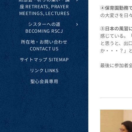
座 RETREATS, PRAYER
④保育園勤務
MEETINGS, LECTURES
の大変さを日
シスターへの道
⑤日本の風習
BECOMING RSCJ
感じている。
所在地・お問い合わせ
と思うと、出
CONTACT US
か・・・？」
サイトマップ SITEMAP
最後に参加者
リンク LINKS
聖心会員専用