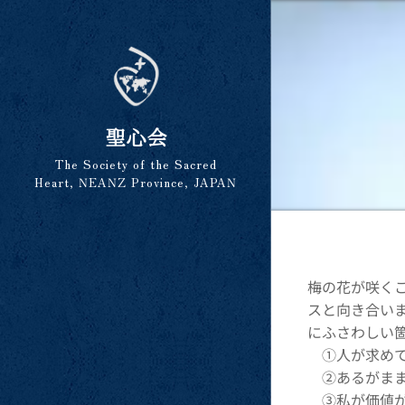
聖心会
The Society of the Sacred
Heart, NEANZ Province, JAPAN
梅の花が咲く
スと向き合い
にふさわしい
①人が求めて
②あるがま
③私が価値が