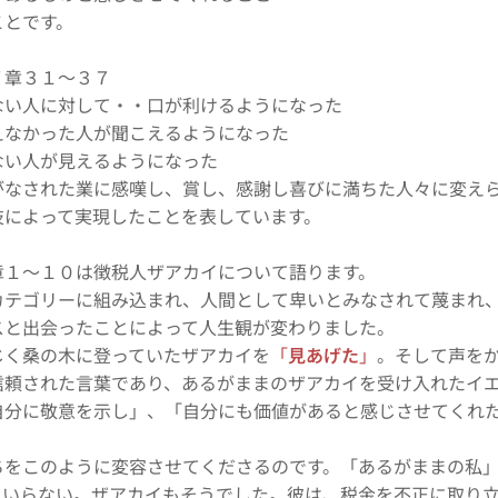
ことです。
７章３１～３７
い人に対して・・口が利けるようになった
なかった人が聞こえるようになった
い人が見えるようになった
がなされた業に感嘆し、賞し、感謝し喜びに満ちた人々に変えら
技によって実現したことを表しています。
章１～１０は徴税人ザアカイについて語ります。
カテゴリーに組み込まれ、人間として卑いとみなされて蔑まれ
スと出会ったことによって人生観が変わりました。
じく桑の木に登っていたザアカイを
「
見あげた
」
。そして声を
信頼された言葉であり、あるがままのザアカイを受け入れたイ
自分に敬意を示し」、「自分にも価値があると感じさせてくれ
ちをこのように変容させてくださるのです。「あるがままの私
もいらない。ザアカイもそうでした。彼は、税金を不正に取り