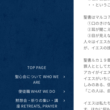
・・という
聖書はマルコ
①口のきけな
②耳が聞こえ
③目が見えな
人々はイエス
が、イエスの
聖書ルカ１９
罪人ととして
TOP PAGE
アカイがイエ
聖心会について WHO WE
イエスがいち
ARE
しみのある、
「この人は、
使徒職 WHAT WE DO
黙想会・祈りの集い・講
イエスは私た
座 RETREATS, PRAYER
す。ほかに何