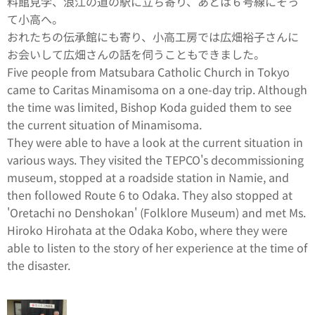
料館見学、浪江の道の駅に立ち寄り、あとは６号線にそっ
て小高へ。
おれたちの伝承館にも寄り、小高工房では広畑裕子さんに
お会いして広畑さんの話を伺うこともできました。
Five people from Matsubara Catholic Church in Tokyo
came to Caritas Minamisoma on a one-day trip. Although
the time was limited, Bishop Koda guided them to see
the current situation of Minamisoma.
They were able to have a look at the current situation in
various ways. They visited the TEPCO's decommissioning
museum, stopped at a roadside station in Namie, and
then followed Route 6 to Odaka. They also stopped at
'Oretachi no Denshokan' (Folklore Museum) and met Ms.
Hiroko Hirohata at the Odaka Kobo, where they were
able to listen to the story of her experience at the time of
the disaster.