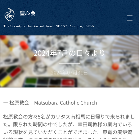
聖心会
The Society of the Sacred Heart, NEANZ Province, JAPAN
2024年7月の日々より
2024年07月31日
― 松原教会 Matsubara Catholic Church
松原教会の方々5名がカリタス南相馬に日帰りで来られまし
た。限られた時間の中でしたが、幸田司教様の案内でいろ
いろ現状を見ていただくことができました。東電の廃炉資