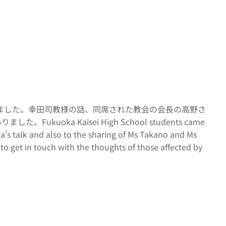
ました。幸田司教様の話、同席された教会の会長の高野さ
a Kaisei High School students came
a's talk and also to the sharing of Ms Takano and Ms
o get in touch with the thoughts of those affected by