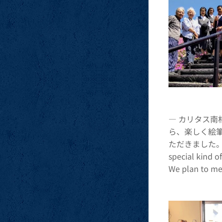
― カリタス
ら、楽しく絵
ただきました。 At C
special kind o
We plan to me