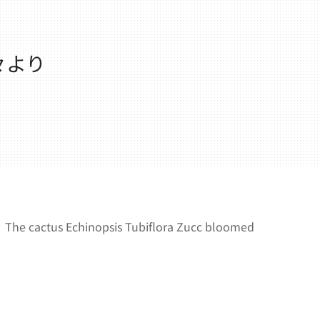
々より
chinopsis Tubiflora Zucc bloomed