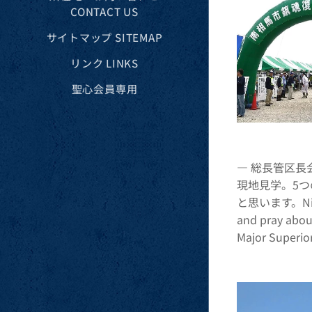
CONTACT US
サイトマップ SITEMAP
リンク LINKS
聖心会員専用
― 総長管区長
現地見学。5
と思います。Nine Si
and pray about
Major Superio