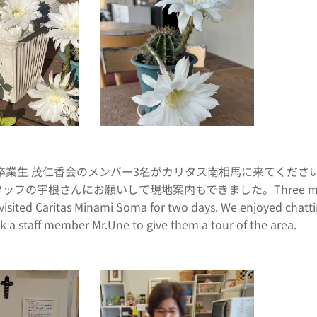
卒業生 茂仁香会のメンバー3名がカリタス南相馬に来てくださ
の宇根さんにお願いして現地案内もできました。Three members of th
visited Caritas Minami Soma for two days. We enjoyed chattin
sk a staff member Mr.Une to give them a tour of the area.