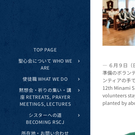
TOP PAGE
聖心会について WHO WE
― ６月９日
ARE
準備のボランテ
使徒職 WHAT WE DO
ンティアの手で鎮
12th Minami So
黙想会・祈りの集い・講
volunteers sta
座 RETREATS, PRAYER
planted by abo
MEETINGS, LECTURES
シスターへの道
BECOMING RSCJ
所在地・お問い合わせ