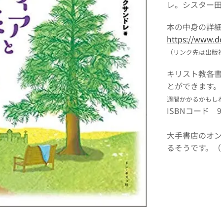
レ。シスター
本の中身の詳
https://www.
（リンク先は出版
キリスト教各
とができます
週間かかるかもし
ISBNコード 978
大手書店のオン
るそうです。