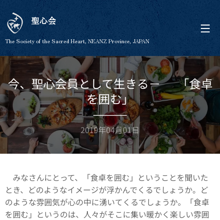
聖心会
The Society of the Sacred Heart, NEANZ Province, JAPAN
今、聖心会員として生きる－ 「食卓
を囲む」
2019年04月01日
みなさんにとって、「食卓を囲む」ということを聞いた
とき、どのようなイメージが浮かんでくるでしょうか。ど
のような雰囲気が心の中に湧いてくるでしょうか。「食卓
を囲む」というのは、人々がそこに集い暖かく楽しい雰囲